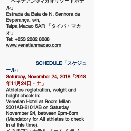
「ベネチアン®マカオリゾートホテ
ル」
Estrada da Baía de N. Senhora da
Esperança, s/n,
Taipa Macao SAR 「タイパ・マカ
オ」
Tel: +853 2882 8888
www.venetianmacao.com
SCHEDULE「スケジュ
ール」
Saturday, November 24, 2018「2018
年11月24日・土」
Athletes registration, weight and
height check in:
Venetian Hotel at Room Milan
2001AB-2101AB on Saturday
November 24, between 2pm-6pm
(Mandatory for All athletes to check
in at this time).