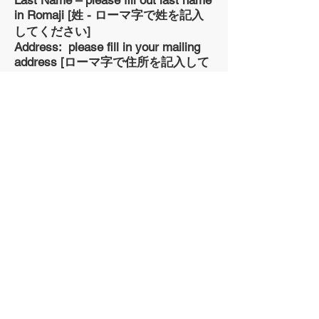
Last Name – please fill out last name
in Romaji [姓 - ローマ字で姓を記入
してください]
Address: please fill in your mailing
address [ローマ字で住所を記入して
ください]
Country: please fill in the country
you reside - Romaji [国籍]
Telephone No: please fill in a
telephone number you can be
reached [連絡先]
Email: please fill in your email
address for us to correspond with
you [メールアドレス]
Date of Birth (dd/mm/yyyy): please
fill in your date of birth –
day/month/year [生年月日を記入して
ください - 日/月/年]
Nationality: please fill in the country
of your passport - Romaji [国籍・旅
行で使うパスポート」