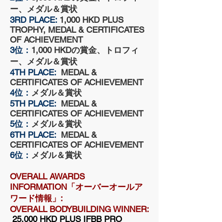
ー
、メダル＆
賞状
3RD PLACE:
1,000 HKD PLUS
TROPHY, MEDAL & CERTIFICATES
OF ACHIEVEMENT
3位：
1
,000 HKDの
賞金、
ト
ロフィ
ー
、メダル＆
賞状
4TH PLACE:
MEDAL &
CERTIFICATES OF ACHIEVEMENT
4位：
メダル＆
賞状
5TH PLACE:
MEDAL &
CERTIFICATES OF ACHIEVEMENT
5位：
メダル＆
賞状
6TH PLACE:
MEDAL &
CERTIFICATES OF ACHIEVEMENT
6位：
メダル＆
賞状
OVERALL AWARDS
INFORMATION「オーバーオールア
ワード情報」:
OVERALL BODYBUILDING WINNER:
25,000 HKD PLUS IFBB PRO