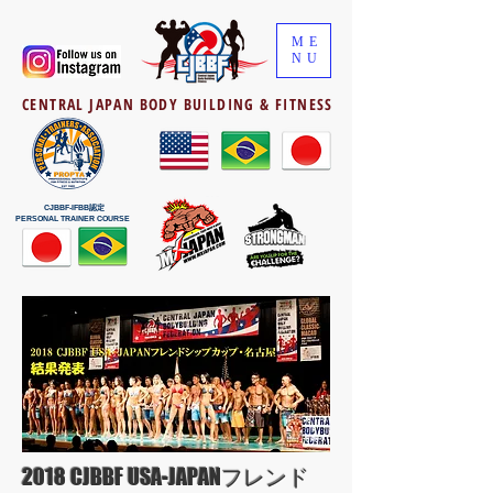
ME
NU
CENTRAL JAPAN BODY BUILDING & FITNESS
CJBBF-IFBB認定
PERSONAL TRAINER COURSE
2018 CJBBF USA-JAPANフレンド