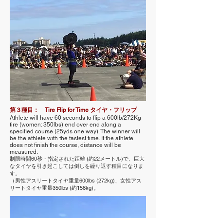
第３種目： Tire Flip for Time タイヤ・フリップ
Athlete will have 60 seconds to flip a 600lb/272Kg
tire (women: 350lbs) end over end along a
specified course (25yds one way). The winner will
be the athlete with the fastest time. If the athlete
does not finish the course, distance will be
measured.
制限時間60秒・指定された距離 (約22メートル)で、巨大
なタイヤを引き起こしては倒しを繰り返す種目になりま
す。
（男性アスリートタイヤ重量600lbs (272kg)、女性アス
リートタイヤ重量350lbs (約158kg)
。