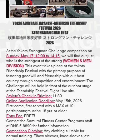
YOKOTA AIR BASE JAPANESE-AMERICAN FRIENDSHIP
FESTIVAL 2026
STRONGMAN CHALLENGE
横田基地日米友好祭 ストロングマン・チャレンジ
2026
At the Yokota Strongman Challenge competition on
Sunday, May 17, 12:00 to 14:15
, we will find out just
who is the strongest of the strong
(WOMEN & MEN
DIVISION)
. This event takes place at the Yokota
Friendship Festival with the primary purpose of
fostering goodwill and friendship with our host
country through competition and entertainment. The
Challenge will be held in front of the outdoor stage
at the Friendship Festival Flight Line site.
Athlete’s Check in/Briefing:
11:30.
Online Application Deadline:
May 15th, 2026.
First come, first served with a MAX of 10
participants; must be 18 yrs. or older.
Entry Fee:
FREE!
Contact the Samurai Fitness Center Programs staff
at DNS 5-8890 for further information.
Competition Clothing:
Any clothing suitable for
normal training. Elbow sleeves, knee sleeves, etc.