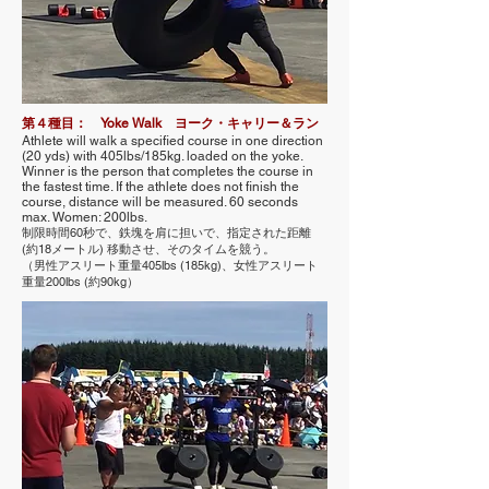
第４種目： Yoke Walk ヨーク・キャリー＆ラン
Athlete will walk a specified course in one direction
(20 yds) with 405lbs/185kg. loaded on the yoke.
Winner is the person that completes the course in
the fastest time. If the athlete does not finish the
course, distance will be measured. 60 seconds
max. Women: 200lbs.
制限時間60秒で、鉄塊を肩に担いで、指定された距離
(約18メートル) 移動させ、そのタイムを競う。
（男性アスリート重量405lbs (185kg)、女性アスリート
重量200lbs (約90kg）