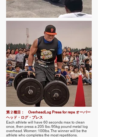
第２種目： OverheadLog Press for reps オーバー
ヘッド・ログ・プレス
Each athlete will have 60 seconds max to clean
once, then press a 205 lbs /95kg pound metal log
overhead. Women: 100lbs. The winner will be the
athlete who completes the most repetitions.