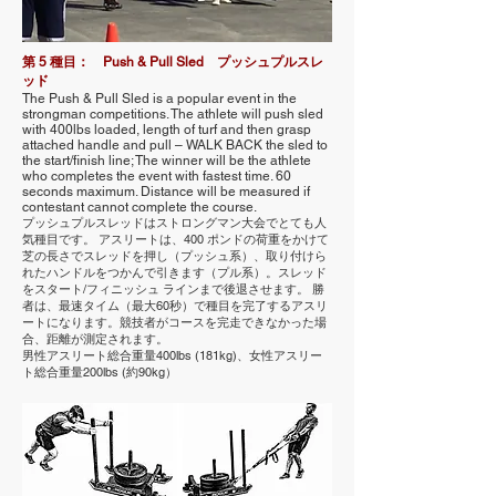
第 5 種目： Push & Pull Sled プッシュプルスレ
ッド
The Push & Pull Sled is a popular event in the
strongman competitions. The athlete will push sled
with 400lbs loaded, length of turf and then grasp
attached handle and pull – WALK BACK the sled to
the start/finish line; The winner will be the athlete
who completes the event with fastest time. 60
seconds maximum. Distance will be measured if
contestant cannot complete the course.
プッシュプルスレッドはストロングマン大会でとても人
気種目です。 アスリートは、400 ポンドの荷重をかけて
芝の長さでスレッドを押し（プッシュ系）、取り付けら
れたハンドルをつかんで引きます（プル系）。スレッド
をスタート/フィニッシュ ラインまで後退させます。 勝
者は、最速タイム（最大60秒）で種目を完了するアスリ
ートになります。競技者がコースを完走できなかった場
合、距離が測定されます。
男性アスリート総合重量400lbs (181kg)、女性アスリー
ト総合重量200lbs (約90kg）