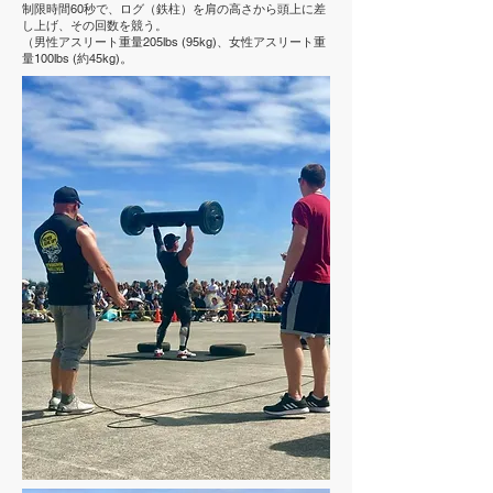
制限時間60秒で、ログ（鉄柱）を肩の高さから頭上に差
し上げ、その回数を競う。
（男性アスリート重量205lbs (95kg)、女性アスリート重
量100lbs (約45kg)
。