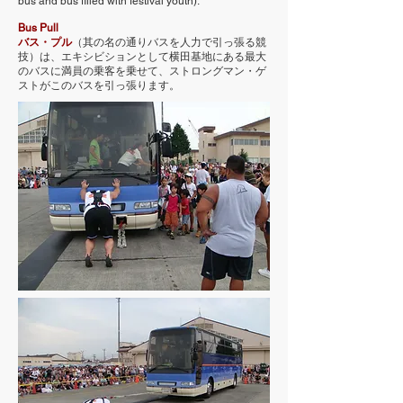
bus and bus filled with festival youth).
Bus Pull
バス・プル
（其の名の通りバスを人力で引っ張る競
技）は、エキシビションとして横田基地にある最大
のバスに満員の乗客を乗せて、ストロングマン・ゲ
ストがこのバスを引っ張ります。