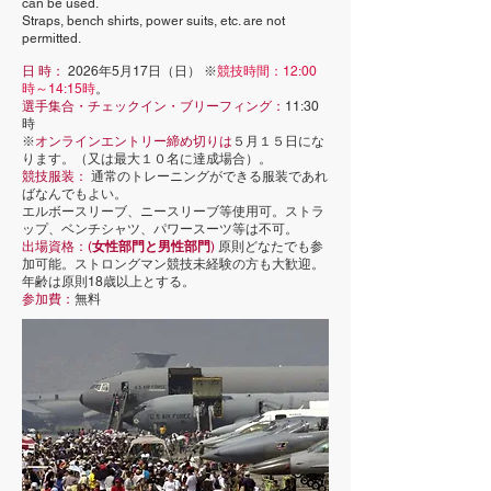
can be used.
Straps, bench shirts, power suits, etc. are not
permitted.
日 時：
2026年5月17日（日） ※
競技時間：12:00
時～14:15時
。
選手集合・チェックイン・ブリーフィング：
11:30
時
※
オンラインエントリー締め切りは
５月１５日にな
ります。（又は最大１０名に達成場合）。
競技服装：
通常のトレーニングができる服装であれ
ばなんでもよい。
エルボースリーブ、ニースリーブ等使用可。ストラ
ップ、ベンチシャツ、パワースーツ等は不可。
出場資格：(
女性部門と男性部門
)
原則どなたでも参
加可能。ストロングマン競技未経験の方も大歓迎。
年齢は原則18歳以上とする。
参加費：
無料