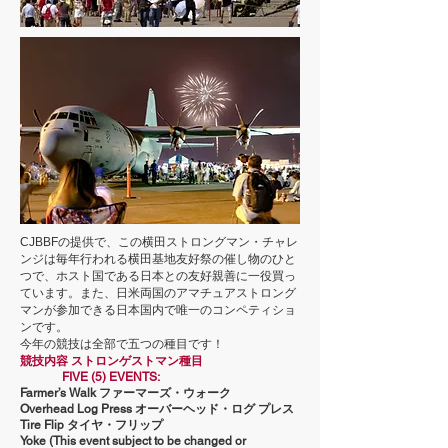
CJBBFの提供で、この横田ストロングマン・チャレ
ンジは毎年行われる横田基地友好祭の催し物のひと
つで、ホスト国である日本との友好親善に一役買っ
ています。また、日米両国のアマチュアストロング
マンが参加できる日本国内で唯一のコンペティショ
ンです。
今年の競技は全部で五つの種目です！
競技内容 ストロンゲストマン種目
FIVE (5) EVENTS:
Farmer’s Walk
ファーマーズ・ウォーク
Overhead Log Press
オーバーヘッド・ログ プレス
Tire Flip
タイヤ・フリップ
Yoke (This event subject to be changed or