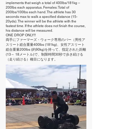
implements that weigh a total of 400lbs/181kg –
200lbs each apparatus. Females: Total of
200lbs/100lbs each hand. The athlete has 30
seconds max to walk a specified distance (15-
20yds). The winner will be the athlete with the
fastest time. If the athlete does not finish the course,
his distance will be measured.
ONE DROP ONLY!!
両手にファーマーズ・ウォーク専用のバー（男性ア
スリート総合重量400lbs (181kg)、女性アスリート
総合重量200lbs (約90kg)を持って、指定された距離
(13～ 18メートル)で、制限時間30秒で歩き続ける
（走り続ける）種目になります。