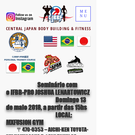
ME
NU
CENTRAL JAPAN BODY BUILDING & FITNESS
CJBBF-IFBB認定
PERSONAL TRAINER COURSE
Seminário com
o IFBB-PRO JOSHUA LENARTOWICZ
Domingo 13
de maio 2018, a partir das 15hs
LOCAL:
MXFUSION GYM
〒470-0353 – AICHI-KEN TOYOTA-