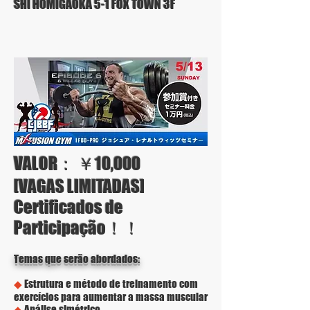
SHI HOMIGAOKA 5-1 FOX TOWN 3F
VALOR： ￥10,000
[VAGAS LIMITADAS]
Certificados de
Participação！！
Temas que serão abordados:
◆
Estrutura e método de treinamento com
exercícios para aumentar a massa muscular
◆
Análise simétrico