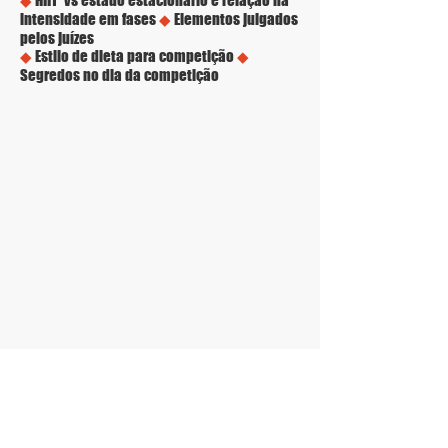
◆
HIIT vs estado estacionário e relação na
intensidade em fases
◆
Elementos julgados
pelos juízes
◆
Estilo de dieta para competição
◆
Segredos no dia da competição