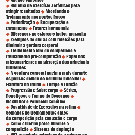
◆
Sistema de exercício aeróbicos para
atingir resultados
◆
Abordando o
Treinamento nos pontos fracos
◆
Periodização
◆
Recuperação e
tratamento
◆
Fatores hormonais
◆
Diferenças no esforço e fadiga muscular
◆
Exemplos de dietas com refeições para
diminuir a gordura corporal
◆
Treinamento fora da competição e
treinamento pré-competição
◆
Papel dos
micronutrientes na absorção dos principais
nutrientes
◆
A gordura corporal queima mais durante
as pausas devido ao acúmulo muscular
◆
Estrutura do treino
◆
Tempo e Tensão
◆
Progressão e Sobrecarga
◆
Séries,
Repetições e Tempo de Descanso
◆
Maximizar o Potencial Genético
◆
Quantidade de Exercícios na rotina
◆
Semanas de treinamentos antes
da competição pela exaustão e carga
◆
Como atuar no palco durante a
competição
◆
Sistema de depleção