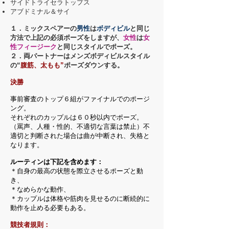
サイドトライセラトップス
アブドミナル＆サイ
１．ミックスペアーの
男性
は
ボディビル
と同じ
方法で上記の必須ポーズをしますが、
女性
は
女
性フィージーク
と同じスタイルでポーズ。
２．両パートナーはメンズボディビルスタイル
の“
腹筋、太もも”
ポーズダウンする。
決勝
事前審査のトップ６組がファイナルでのポージ
ング。
それぞれのカップルは６０秒以内でポーズ。
（罵声、人種・性的、不適切な言葉は禁止）不
適切と判断された場合は曲が中断され、失格と
なります。
ルーティンは下記を含めます：
＊自身の最高の状態を際立させるポーズと動
き、
＊なめらかな動作、
＊カップルは体格や筋肉を見せるのに断続的に
動作を止める必要もある。
競技者規則：