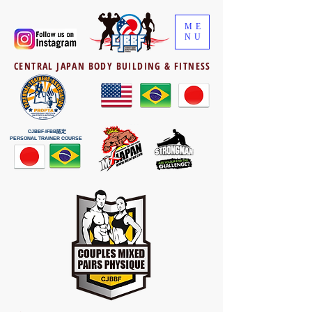
ME
NU
CENTRAL JAPAN BODY BUILDING & FITNESS
CJBBF-IFBB認定
PERSONAL TRAINER COURSE