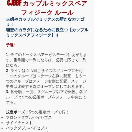
CJBBF カップルミックスペア
フィジーク ルール
夫婦やカップルでミックスの新たなカテゴ
リ！
理想のカラダになるために役立つ【カップル
ミックスペアフィジーク】!!
予選:
1-
全てのミックスペアーがステージにあがりま
す、番号順で一列にならび、必要に応じて二列
になる。
2-
ラインは２つ同じサイズのグループに分け、
１つのグループはステージ左側に配置、もう一
つのグループはステージ右側に配置、ステージ
中央は比較する為にオープンにしておきます。
3-
番号順、一度に３グループ以下で比較、各グ
ループは５つの必須ポーズをステージ中央にて
する。
規定ポーズ：
5つの規定ポーズで行う
フロントダブルバイセプス
サイドチェスト
バックダブルバイセプス