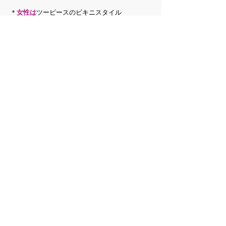
＊
女性は
ツーピースのビキニスタイル
＊ビキニの色、生地、質感、装飾、スタイルは
下記に示されているのを除いては自身の 判断に
委ねる
＊ビキニのボトムはヒップ最小2/1と前を覆う、
ビキニは見た目が綺麗、文字列は固く禁止
＊女性は事前審査中及び、ナイトショーでもヒ
ールの着用はしない
＊
男性は
綺麗できちんとした単色の色を着用す
る。トランクの色、生地、質感スタイルは競技
者に委ねる
＊決勝戦では、宝飾品を着用できる
＊予選、ファイナル中は小道具の使用は禁止で
す