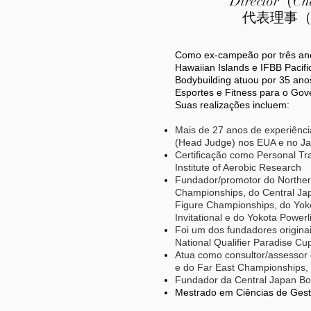
Director（C
代表理事
Como ex-campeão por três an
Hawaiian Islands e IFBB Pacific
Bodybuilding atuou por 35 ano
Esportes e Fitness para o Go
Suas realizações incluem:
Mais de 27 anos de experiênci
(Head Judge) nos EUA e no J
Certificação como Personal Tr
Institute of Aerobic Research
Fundador/promotor do Norther
Championships, do Central Ja
Figure Championships, do Yo
Invitational e do Yokota Powerli
Foi um dos fundadores origina
National Qualifier Paradise C
Atua como consultor/assessor 
e do Far East Championships,
Fundador da Central Japan Bod
Mestrado em Ciências de Gest