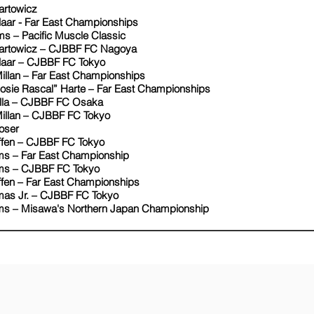
nartowicz
klaar - Far East Championships
ms – Pacific Muscle Classic
nartowicz – CJBBF FC Nagoya
nklaar – CJBBF FC Tokyo
illan – Far East Championships
osie Rascal” Harte – Far East Championships
tella – CJBBF FC Osaka
Millan – CJBBF FC Tokyo
 Poser
iffen – CJBBF FC Tokyo
ams – Far East Championship
ams – CJBBF FC Tokyo
ffen – Far East Championships
mas Jr. – CJBBF FC Tokyo
ams – Misawa's Northern Japan Championship