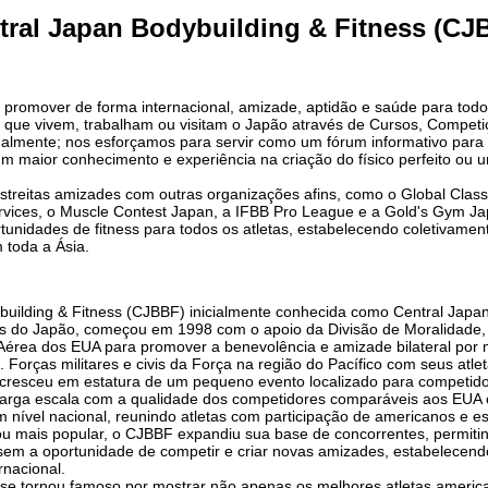
tral Japan Bodybuilding & Fitness (CJ
promover de forma internacional, amizade, aptidão e saúde para todos
ss que vivem, trabalham ou visitam o Japão através de Cursos, Compet
nalmente; nos esforçamos para servir como um fórum informativo para 
 maior conhecimento e experiência na criação do físico perfeito ou u
estreitas amizades com outras organizações afins, como o Global Class
vices, o Muscle Contest Japan, a IFBB Pro League e a Gold's Gym J
ortunidades de fitness para todos os atletas, estabelecendo coletivame
 toda a Ásia.
building & Fitness (CJBBF) inicialmente conhecida como Central Japa
s do Japão, começou em 1998 com o apoio da Divisão de Moralidade,
érea dos EUA para promover a benevolência e amizade bilateral por
 Forças militares e civis da Força na região do Pacífico com seus atlet
resceu em estatura de um pequeno evento localizado para competidor
rga escala com a qualidade dos competidores comparáveis ​​aos EUA 
m nível nacional, reunindo atletas com participação de americanos e e
ou mais popular, o CJBBF expandiu sua base de concorrentes, permitin
ssem a oportunidade de competir e criar novas amizades, estabelece
rnacional.
se tornou famoso por mostrar não apenas os melhores atletas americ