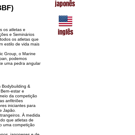
japonês
BBF)
 os atletas e
inglês
ições e Seminários
todos os atletas que
m estilo de vida mais
ic Group, o Marine
apan, podemos
nte uma pedra angular
n Bodybuilding &
 Bem-estar e
 meio da competição
as anfitriões
es iniciantes para
e Japão.
strangeiros. À medida
do que atletas de
ndo uma competição
anos, japoneses e de