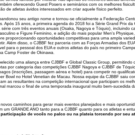
ambém oferecendo Guest Posers e seminários com os melhores fisicultur
o de atletas ávidos interessados ​​em criar aquele físico perfeito.
andonou seu antigo nome e tornou-se oficialmente a Federação Cent
ss. Após 15 anos, a primeira agenda do 2018 foi a Série Grand Prix 
série com três eventos anuais (Osaka, Nagoya e Tóquio), incluindo cat
sculino e Figure Feminino, e adição do mais popular Men's Physique,
re proporcionando oportunidades competitivas para uma ampla varied
etir. Além disso, o CJBBF fez parceria com as Forças Armadas dos EU
ível para o pessoal dos EUA e outros atletas do país no primeiro Ca
ha Camp Foster de Okinawa.
belecido uma aliança entre CJBBF e Global Classic Group, permitindo 
etas por categoria das competições CJBBF Nagoya e CJBBF de Tóqu
agos (inscrições, passagem aérea e hotel) para competir no qualifica
per Bowl no Hotel Venetian de Macau. Nossa equipe da CJBBF saiu com
ram as resultantes na competição internacional que participam os melh
final marcou o final de uma temporada inaugural muito bem-sucedida 
novos caminhos para gerar mais eventos planejados e mais oportunid
em um GRANDE ANO tanto para a CJBBF quanto para os atletas e entus
participação de vocês no palco ou na plateia torcendo por seu atl