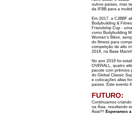
outros países, mas t
da IFBB para a multidã
Em 2017, a CJBBF ab
Bodybuilding & Fitne
Friendship Cup - uma 
como Bodybuilding Ma
Women's Bikini, semp
do fitness para comp
competição de alto n
2018, na Base Marin
No ano 2018 foi esta
OVERALL, quatro atl
pacote com prêmios p
do Global Classic Su
e colocações altas fo
países. Este evento 
FUTURO:
Continuamos criando 
na Ásia, resultando 
Ásia!!!!
Esperamos a 