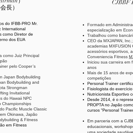
hairman）
CJBBF 
（会長）
os do IFBB-PRO Mr.
Formado em Administr
 International
especialização em Eco
s como Diretor de
Trabalhou como bancári
verno dos EUA
CEO da MXJAPAN, Inc.; 
academias MXFUSION G
acessórios esportivos, 
a como Juiz Principal
Conveniencia Fitness
M
apão
Iniciou sua carreira em 
ainer pelo Cooper’s
anos
Mais de 15 anos de expe
n Japan Bodybuilding
competições
pan Bodybuilding and
Personal Trainer certifi
kota Strongman
Fisiologista do exercíci
fting Invitational
Nutricionista Esportivo
is do Hawaii NPC
Desde 2014, é o represe
up Championships
PROPTA no Japão como 
do Pacific Muscle Classic
cursos "Personal Trainer
 em Okinawa, Japão
ybuilding & Fitness
Em parceria com a CJBB
ão em Fitness
educacionais, workshop
uma sociedade saudáve