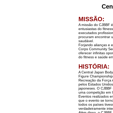
Cen
MISSÃO:
A missão do CJBBF é 
entusiastas do fitne
executados profissio
procuram encontrar um
saudável.
Forjando alianças e 
Corps Community Ser
oferecer infinitas op
do fitness e saúde em
HISTÓRIA:
A Central Japan Body
Figure Championship
Recreação da Força A
pelos Estados Unidos.
japoneses. O CJBBF c
uma competição em la
Eventos realizados e
que o evento se torn
todos os países tive
verdadeiramente inte
Além disso, o CJBBF 