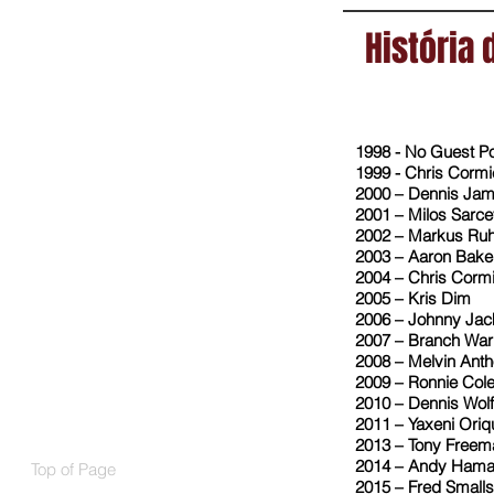
História
1998 - No Guest 
1999 - Chris Cor
2000 – Dennis J
2001 – Milos Sar
2002 – Markus R
2003 – Aaron Ba
2004 – Chris Cor
2005 – Kris Dim
2006 – Johnny J
2007 – Branch W
2008 – Melvin An
2009 – Ronnie C
2010 – Dennis Wo
2011 – Yaxeni Oriq
2013 – Tony Fre
2014 – Andy Ha
Top of Page
2015 – Fred Smal