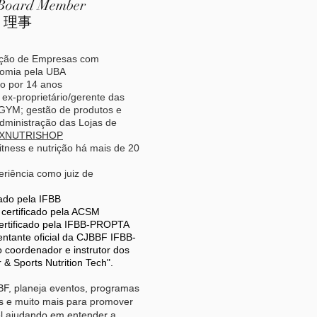
Board Member
​理事
ação de Empresas com
nomia pela UBA
o por 14 anos
ex-proprietário/gerente das
YM; gestão de produtos e
administração das Lojas de
XNUTRISHOP
fitness e nutrição há mais de 20
riência como juiz de
cado pela IFBB
o certificado pela ACSM
 certificado pela IFBB-PROPTA
ntante oficial da CJBBF IFBB-
coordenador e instrutor dos
 & Sports Nutrition Tech".
F, planeja eventos, programas
s e muito mais para promover
l ajudando em entender a