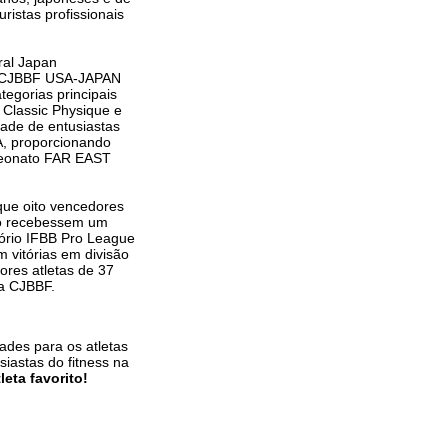
istas profissionais
ral Japan
da CJBBF USA-JAPAN
egorias principais
 Classic Physique e
ade de entusiastas
A, proporcionando
mpeonato FAR EAST
que oito vencedores
io recebessem um
tório IFBB Pro League
 vitórias em divisão
ores atletas de 37
da CJBBF.
ades para os atletas
iastas do fitness na
eta favorito!