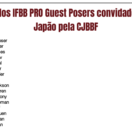
 dos IFBB PRO Guest Posers convidad
Japão pela CJBBF
Poser
mier
ames
cev
uhl
ker
mier
ackson
arren
thony
oleman
lf
uen
eman
man
ls