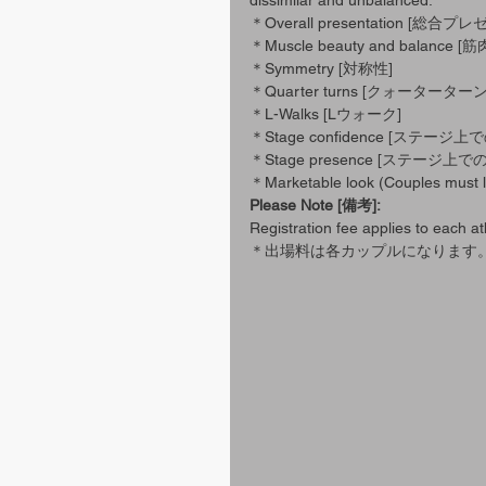
＊​Overall presentation [総
＊Muscle beauty and balanc
＊Symmetry [対称性]
＊Quarter turns [クォータータ
＊L-Walks [Lウォーク]
＊Stage confidence [ステ
＊Stage presence [ステージ
＊Marketable look (Couples mus
Please Note [備考]:
Registration fee applies to each ath
＊出場料は各カップルになります