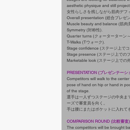
aesthetic physique and still project
女性らしさを残しながら筋肉デフ
Overall presentation (総合プ
Muscle beauty and balance 
Symmetry (対称性).
Quarter turns (クォーターター
T-Walks (Tウォーク).
Stage confidence (ステージ
Stage presence (ステージ上
Marketable look (ステージ上での
PRESENTATION (プレゼンテーシ
Competitors will walk to the center
pose of hand on hip or hand in pock
of the stage.
選手は一人ずつステージの中央ま
ーズで審査員を向く。
手は腰にまたはポケットに入れて
COMPARISON ROUND (比較審査)
The competitors will be brought ba