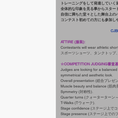
トレーニングをして発達していく
全体的な印象を見る事からスター
自信に満ちた堂々とした舞台上の
コンテスト初めての方にも参加し
CJB
ATTIRE (服装):
Contestants will wear athletic sho
スポーツショーツ、タンクトップ
☆COMPETITION JUDGING審
Judges are looking for a balanced 
symmetrical and aesthetic look.
Overall presentation (総合プ
Muscle beauty and balance 
Symmetry (対称性).
Quarter turns (クォーターター
T-Walks (Tウォーク).
Stage confidence (ステージ
Stage presence (ステージ上