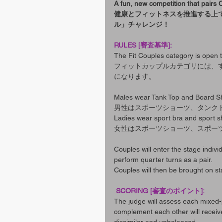
A fun, new competition that pairs 
健康とフィットネスを推進する上
ル」チャレンジ！
RULES [審査基準]:
The Fit Couples category is open
フィットカップルカテゴリには、
になります。
Males wear Tank Top and Board Sh
男性はスポーツショーツ、タンク
Ladies wear sport bra and sport s
女性はスポーツショーツ、スポー
Couples will enter the stage individ
perform quarter turns as a pair.
Couples will then be brought on st
 SCORING [審査のポイント]:
The judge will assess each mixed-
complement each other will receiv
dissimilar and unbalanced.