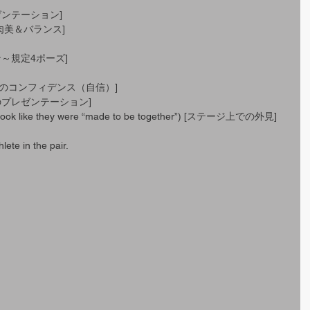
合プレゼンテーション]
e [筋肉美＆バランス]
ーン～規定4ポーズ]
ージ上でのコンフィデンス（自信）]
上でのプレゼンテーション]
t look like they were “made to be together”) [ステージ上での外見]
lete in the pair.
。