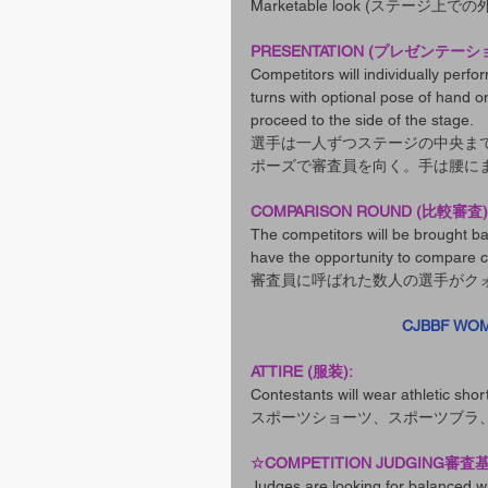
Marketable look (ステージ上での
PRESENTATION (プレゼンテーシ
Competitors will individually perfo
turns with optional pose of hand on
proceed to the side of the stage.
選手は一人ずつステージの中央ま
ポーズで審査員を向く。手は腰に
COMPARISON ROUND (比較審査)
The competitors will be brought ba
have the opportunity to compare c
審査員に呼ばれた数人の選手がク
CJBBF WO
ATTIRE (服装):
Contestants will wear athletic sho
スポーツショーツ、スポーツブラ
☆COMPETITION JUDGING審
Judges are looking for balanced wi