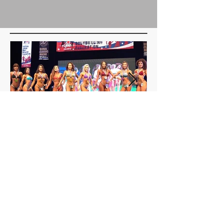
考も行われた。 On...
2019 CJBBF USA-JAPANフレン
2019 CJBBF U
ドシップカップ・東京 – コ
ドシップカップ
ンテスト結果
ンテスト結果