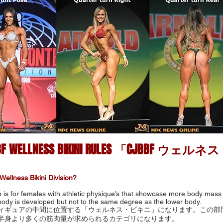
BF WELLNESS BIKINI RULES 「CJBBF 
Wellness Bikini Division?
n is for females with athletic physique’s that showcase more body mass 
ody is developed but not to the same degree as the lower body.
ィギュアの中間に位置する「ウェルネス・ビキニ」になります。この部
半身より多くの筋肉量が求められるカテゴリになります。