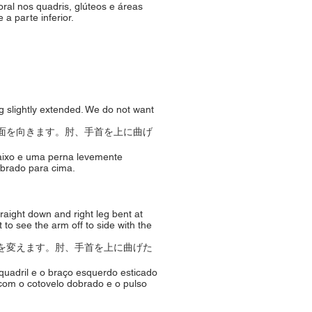
ral nos quadris, glúteos e áreas
a parte inferior.
g slightly extended. We do not want
面を向きます。肘、手首を上に曲げ
baixo e uma perna levemente
obrado para cima.
traight down and right leg bent at
 to see the arm off to side with the
を変えます。肘、手首を上に曲げた
 quadril e o braço esquerdo esticado
 com o cotovelo dobrado e o pulso