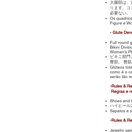
大腿部は、
ります。コ
必要ない。
Os quadríce
Figure e W
- Glute D
Full round g
Bikini Divis
Women’s Ph
ビキニ部門
臀部。 臀
Glúteos tot
como é o ca
serão tão 
-Rules &
Regras e re
Shoes and he
ハイヒール
Sapatos e s
-Rules & 
Jewelry same