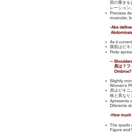
部の重きを
レーション
Precissa de
muscular, b
-Abs def
Abdominais 
As it current
腹筋はビキ
Pode aprese
-- Shoulder
肩は？フィ
Ombros? Ar
Slightly mor
Women’s Ph
肩はビキニ
格と異なり
Apresenta o
Diferente 
-How much 
The quads s
Figure and