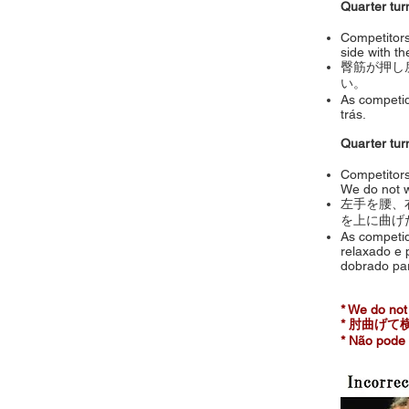
Quarter 
Competitors
side with t
臀筋が押し
い。
As competid
trás.
Quarter 
Competitors 
We do not w
左手を腰、
を上に曲げ
As competid
relaxado e 
dobrado pa
* We do not
* 肘曲げ
* Não pode 