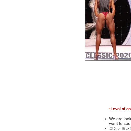
-Level of
We are looki
want to see 
コンデョシ