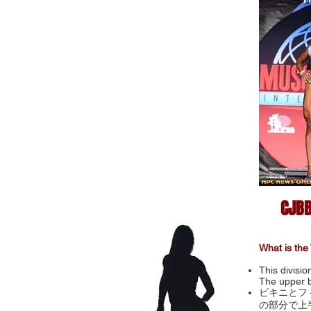
CJB
What is the 
This divisio
The upper b
ビキニとフ
の部分で上