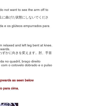
do not want to see the arm off to
上に曲げた状態にしないでくださ
ada e os glúteos empurrados para
rm relaxed and left leg bent at knee.
pwards.
わずかに向きを変えます。肘、手首
a no quadril, braço direito
e com o cotovelo dobrado e o pulso
t upwards as seen below
do para cima.