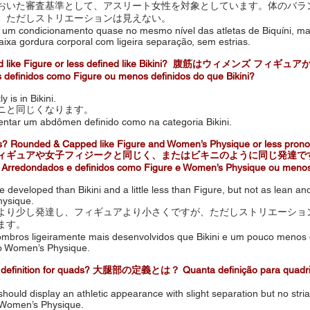
おいた審査基準として、アスリート女性を対象としています。体のバラ
。ただしストリエーションは見えない。
 um condicionamento quase no mesmo nível das atletas de Biquíni, 
aixa gordura corporal com ligeira separação, sem estrias.
ined like Figure or less defined like Bikini? 腹筋はウィメンズ
definidos como Figure ou menos definidos do que Bikini?
ly is in Bikini.
ニと同じくなります。
ntar um abdômen definido como na categoria Bikini.
s? Rounded & Capped like Figure and Women’s Physique or less pron
ギュアや女子フィジークと同じく、またはビキニのように同じ発達で
redondados e definidos como Figure e Women’s Physique ou menos 
e developed than Bikini and a little less than Figure, but not as lean and 
ysique.
より少し発達し、フィギュアより小さくですが、ただしストリエーショ
ます。
mbros ligeiramente mais desenvolvidos que Bikini e um pouco menos d
do Women’s Physique.
definition for quads? 大腿部の定義とは？ Quanta definição para quadr
hould display an athletic appearance with slight separation but no stria
 Women’s Physique.