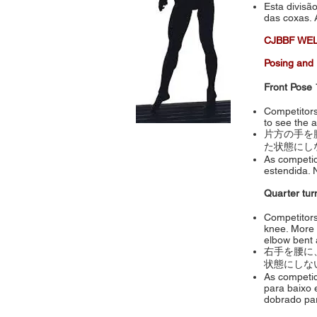
Esta divisã
das coxas. 
CJBBF WEL
Posing a
Front P
Competitors
to see the 
片方の手を
た状態にし
As competid
estendida. 
Quarter 
Competitors 
knee. More l
elbow bent 
右手を腰に
状態にしな
As competid
para baixo 
dobrado pa