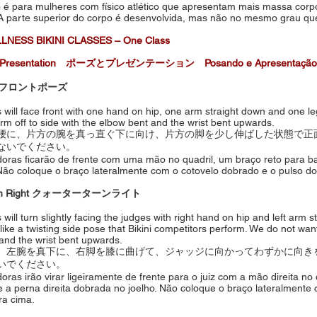
o é para mulheres com físico atlético que apresentam mais massa corpo
A parte superior do corpo é desenvolvida, mas não no mesmo grau que 
LNESS BIKINI CLASSES – One Class
nd Presentation ポーズとプレゼンテーション Posando e Apresentação
ose フロントポーズ
 will face front with one hand on hip, one arm straight down and one le
arm off to side with the elbow bent and the wrist bent upwards.
腰に、片方の腕を真っ直ぐ下に向け、片方の脚を少し伸ばした状態で正
ないでください。
oras ficarão de frente com uma mão no quadril, um braço reto para 
Não coloque o braço lateralmente com o cotovelo dobrado e o pulso d
turn Right クォーターターンライト
will turn slightly facing the judges with right hand on hip and left arm s
ike a twisting side pose that Bikini competitors perform. We do not want
and the wrist bent upwards.
、左腕を真下に、右脚を膝に曲げて、ジャッジに向かってわずかに向き
いでください。
oras irão virar ligeiramente de frente para o juiz com a mão direita no
e a perna direita dobrada no joelho. Não coloque o braço lateralmente
ra cima.