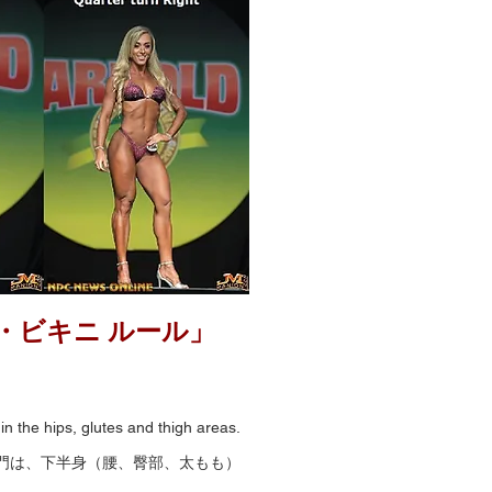
ウェルネス・ビキニ ルール」
in the hips, glutes and thigh areas.
門は、下半身（腰、臀部、太もも）