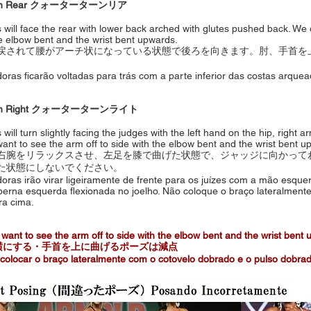
turn Rear クォーターターンリア
 will face the rear with lower back arched with glutes pushed back. We 
he elbow bent and the wrist bent upwards.
戻されて腰がアーチ状になっている状態で後ろを向きます。肘、手首を
oras ficarão voltadas para trás com a parte inferior das costas arque
turn Right クォーターターンライト
will turn slightly facing the judges with the left hand on the hip, right a
ant to see the arm off to side with the elbow bent and the wrist bent u
右腕をリラックスさせ、左足を膝で曲げた状態で、ジャッジに向かって
た状態にしないでください。
oras irão virar ligeiramente de frente para os juízes com a mão esquerd
perna esquerda flexionada no joelho. Não coloque o braço lateralment
ra cima.
 want to see the arm off to side with the elbow bent and the wrist ben
て横にする・手首を上に曲げるポーズは減点
colocar o braço lateralmente com o cotovelo dobrado e o pulso dobra