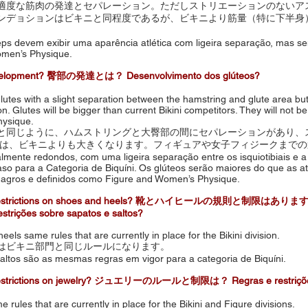
適度な筋肉の発達とセパレーション。ただしストリエーションのないア
ンデョションはビキニと同程度であるが、ビキニより筋量（特に下半身
ps devem exibir uma aparência atlética com ligeira separação, mas se
omen’s Physique.
evelopment? 臀部の発達とは？ Desenvolvimento dos glúteos?
lutes with a slight separation between the hamstring and glute area but n
ion. Glutes will be bigger than current Bikini competitors. They will not
ysique.
と同じように、ハムストリングと大臀部の間にセパレーションがあり、
筋は、ビキニよりも大きくなります。フィギュアや女子フィジークまで
almente redondos, com uma ligeira separação entre os isquiotibiais e a
so para a Categoria de Biquíni. Os glúteos serão maiores do que as at
magros e definidos como Figure and Women’s Physique.
 Restrictions on shoes and heels? 靴とハイヒールの規則と制限はあり
strições sobre sapatos e saltos?
els same rules that are currently in place for the Bikini division.
はビキニ部門と同じルールになります。
altos são as mesmas regras em vigor para a categoria de Biquíni.
Restrictions on jewelry? ジュエリーのルールと制限は？ Regras e restrições
 rules that are currently in place for the Bikini and Figure divisions.